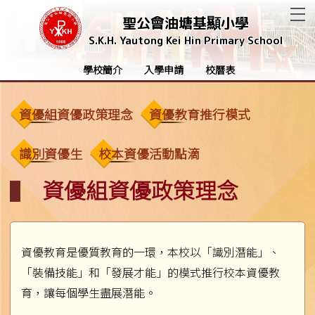
T
聖公會油塘基顯小學
S.K.H. Yautong Kei Hin Primary School
學校簡介
入學申請
校曆表
資優組資優政策理念
資優教育推行模式
識別資優生
校本資優活動點滴
資優組資優政策理念
資優教育是優質教育的一環，本校以「識別潛能」、
「裝備技能」和「發展才能」的模式推行校本資優教
育，讓每個學生盡展潛能。