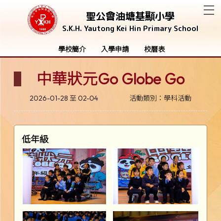
T
聖公會油塘基顯小學
S.K.H. Yautong Kei Hin Primary School
學校簡介
入學申請
校曆表
中華狀元Go Globe Go
2026-01-28 至 02-04
活動類別：學科活動
低年級