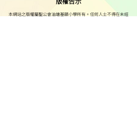
版權告示
本網站之版權屬聖公會油塘基顯小學所有。任何人士不得在未經
本校同意下複製或分發本網站的資料。
免責聲明
本校不就本網站所載內容及資料之完整性及準確性作出任何明示
或默示之保證，並明確聲明不承擔因使用、誤用或依賴本網站任
何資料而可能引致之任何直接、間接、附帶或相應損失或損害之
責任。
私隱及資料保護
本校的私隱政策已載於每學年向家長發出的通告。
本校致力保障個人資料及私隱，並遵守《個人資料（私隱）條
例》的相關規定。如發現本網站資料被濫用，或懷疑涉及非法行
為，本校將立即聯絡有關執法機關。