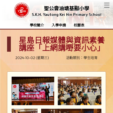
T
聖公會油塘基顯小學
S.K.H. Yautong Kei Hin Primary School
學校簡介
入學申請
校曆表
星島日報媒體與資訊素養
講座「上網講嘢要小心」
2024-10-02 (星期三)
活動類別：學生培育