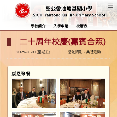
T
聖公會油塘基顯小學
S.K.H. Yautong Kei Hin Primary School
學校簡介
入學申請
校曆表
二十周年校慶(嘉賓合照)
2025-01-10 (星期五)
活動類別：典禮活動
感恩聚餐