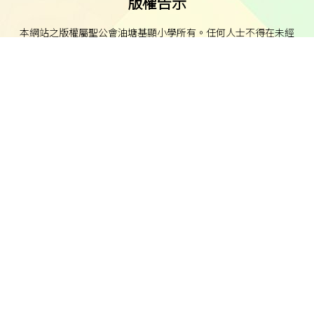
版權告示
本網站之版權屬聖公會油塘基顯小學所有。任何人士不得在未經
本校同意下複製或分發本網站的資料。
免責聲明
本校不就本網站所載內容及資料之完整性及準確性作出任何明示
或默示之保證，並明確聲明不承擔因使用、誤用或依賴本網站任
何資料而可能引致之任何直接、間接、附帶或相應損失或損害之
責任。
私隱及資料保護
本校的私隱政策已載於每學年向家長發出的通告。
本校致力保障個人資料及私隱，並遵守《個人資料（私隱）條
例》的相關規定。如發現本網站資料被濫用，或懷疑涉及非法行
為，本校將立即聯絡有關執法機關。