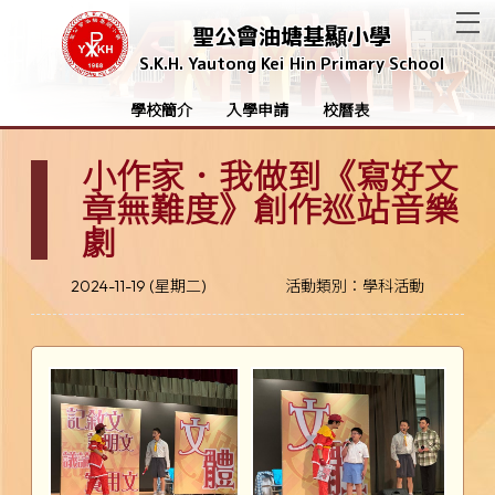
T
聖公會油塘基顯小學
S.K.H. Yautong Kei Hin Primary School
學校簡介
入學申請
校曆表
小作家．我做到《寫好文
章無難度》創作巡站音樂
劇
2024-11-19 (星期二)
活動類別：學科活動