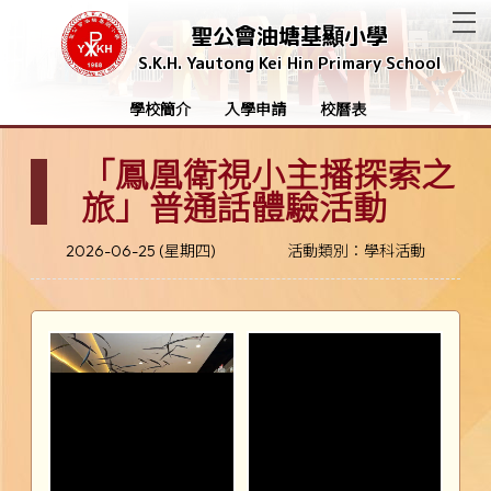
T
聖公會油塘基顯小學
S.K.H. Yautong Kei Hin Primary School
學校簡介
入學申請
校曆表
「鳳凰衛視小主播探索之
旅」普通話體驗活動
2026-06-25 (星期四)
活動類別：學科活動