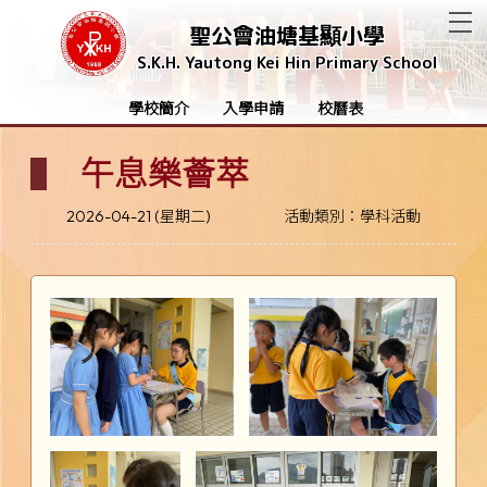
T
聖公會油塘基顯小學
S.K.H. Yautong Kei Hin Primary School
學校簡介
入學申請
校曆表
午息樂薈萃
2026-04-21 (星期二)
活動類別：學科活動