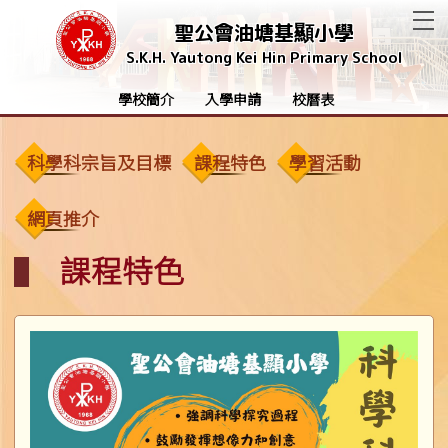
T
聖公會油塘基顯小學
S.K.H. Yautong Kei Hin Primary School
學校簡介
入學申請
校曆表
科學科宗旨及目標
課程特色
學習活動
網頁推介
課程特色