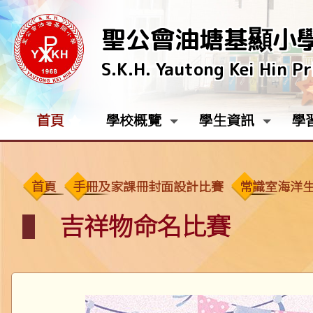
聖公會油塘基顯小
S.K.H. Yautong Kei Hin P
首頁
學校概覽
學生資訊
學
首頁
手冊及家課冊封面設計比賽
常識室海洋
吉祥物命名比賽