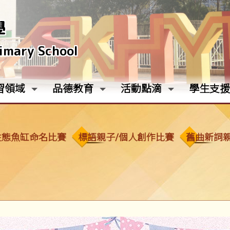
學
rimary School
習領域
品德教育
活動點滴
學生支援
生態魚缸命名比賽
標語親子/個人創作比賽
舊曲新詞親