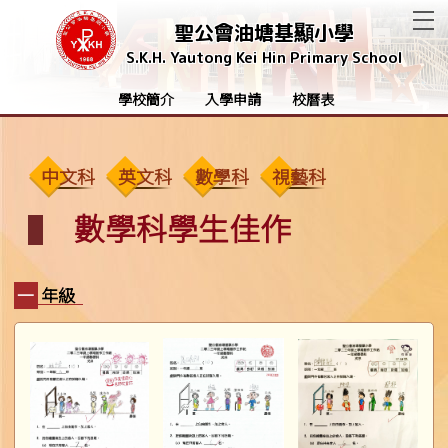
T
聖公會油塘基顯小學
S.K.H. Yautong Kei Hin Primary School
學校簡介
入學申請
校曆表
中文科
英文科
數學科
視藝科
數學科學生佳作
一年級