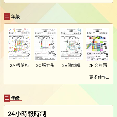
二年級
2A 香芷悠
2C 張亦彤
2E 陳鎧暉
2F 文詩雨
更多佳作...
三年級
24小時報時制