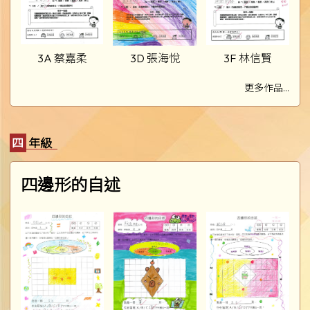
3A 蔡嘉柔
3D 張海悅
3F 林信賢
更多作品...
四年級
四邊形的自述