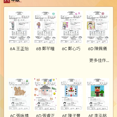
6A 王正怡
6B 鄭芊曈
6C 鄭心巧
6D 陳佩儀
更多佳作...
6C 張咏禧
6D 張睿正
6E 陳子豐
6F 李泓銘