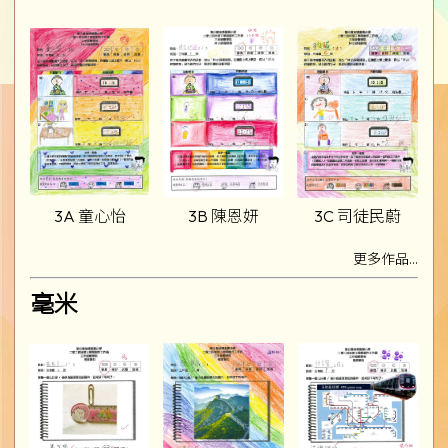
3A 童心怡
3B 陳恩妍
3C 司徒民蔚
更多作品...
毫米