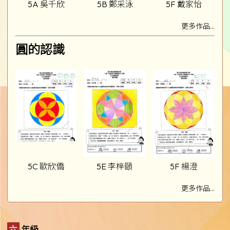
5A 吳千欣
5B 鄭采泳
5F 戴家怡
更多作品...
圓的認識
5C 歐欣僑
5E 李梓頤
5F 楊澄
更多作品...
六年級