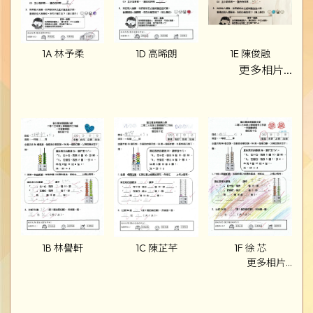
1A 林予柔
1D 高晞朗
1E 陳俊融
更多相片...
1B 林譽軒
1C 陳芷芊
1F 徐 芯
更多相片...