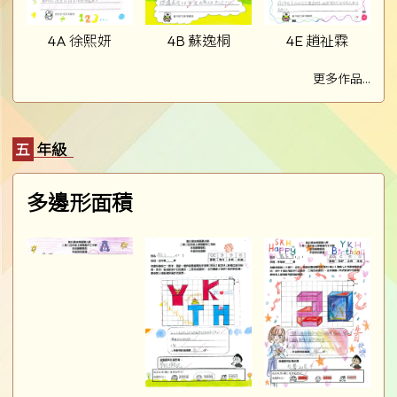
4A 徐熙妍
4B 蘇逸桐
4E 趙祉霖
更多作品...
五年級
多邊形面積