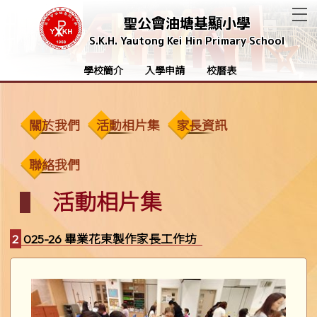
T
聖公會油塘基顯小學
S.K.H. Yautong Kei Hin Primary School
學校簡介
入學申請
校曆表
關於我們
活動相片集
家長資訊
聯絡我們
活動相片集
2025-26 畢業花束製作家長工作坊