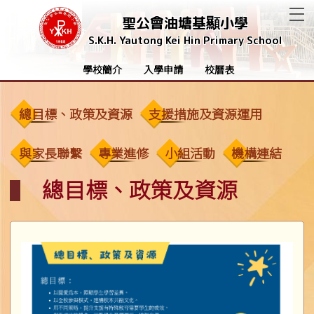
T
聖公會油塘基顯小學
S.K.H. Yautong Kei Hin Primary School
學校簡介
入學申請
校曆表
總目標、政策及資源
支援措施及資源運用
與家長聯繫
專業進修
小組活動
機構連結
總目標、政策及資源