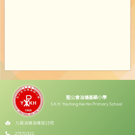
聖公會油塘基顯小學
S.K.H. Yautong Kei Hin Primary School
九龍油塘油塘道23號
27570322