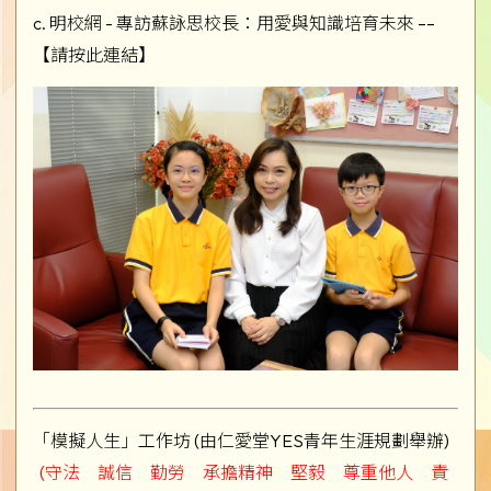
c.
明校網 - 專訪蘇詠思校長：用愛與知識培育未來 ––
【請按此連結】
「模擬人生」工作坊 (由仁愛堂YES青年生涯規劃舉辦)
(守法 誠信 勤勞 承擔精神 堅毅 尊重他人 責