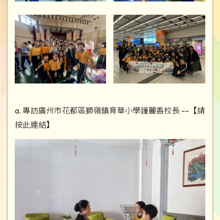
a. 專訪廣州市花都區獅嶺鎮育華小學鐘麗香校長 ––【請
按此連結】