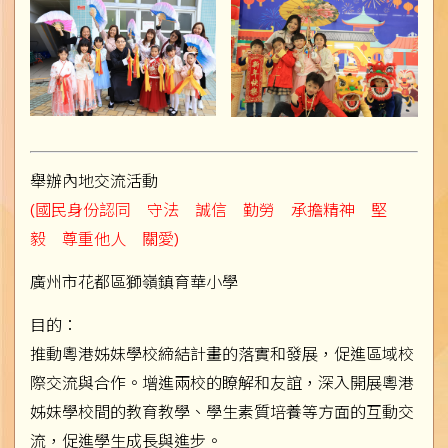
舉辦內地交流活動
(國民身份認同 守法 誠信 勤勞 承擔精神 堅
毅 尊重他人 關愛)
廣州市花都區獅嶺鎮育華小學
目的：
推動粵港姊妹學校締結計畫的落實和發展，促進區域校
際交流與合作。增進兩校的瞭解和友誼，深入開展粵港
姊妹學校間的教育教學、學生素質培養等方面的互動交
流，促進學生成長與進步。