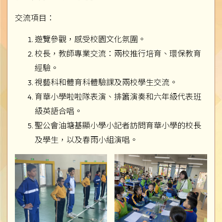
交流項目：
遊覽參觀，感受校園文化氛圍。
校長，教師專業交流：兩校推行培育、環保教育
經驗。
視藝科和體育科體驗課及兩校學生交流。
育華小學啦啦隊表演、排簫演奏和六年級代表班
級英語合唱。
聖公會油塘基顯小學小記者訪問育華小學的校長
及學生，以及春雨小組演唱。