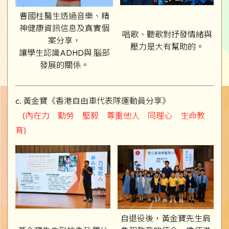
曹國柱醫生透過音樂、精
神健康資訊信息及真實個
唱歌、聽歌對抒發情緒與
案分享，
壓力是大有幫助的。
讓學生認識ADHD與 腦部
發展的關係。
c. 黃金寶《香港自由車代表隊運動員分享》
(內在力 勤勞 堅毅 尊重他人 同理心 生命教
育)
自退役後，黃金寶先生肩