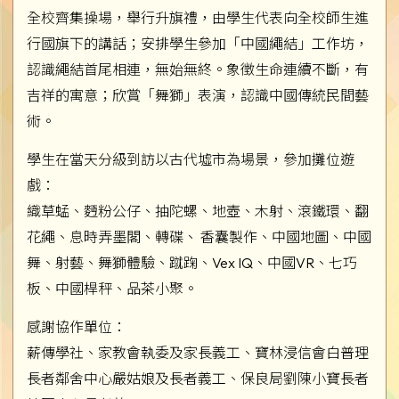
全校齊集操場，舉行升旗禮，由學生代表向全校師生進
行國旗下的講話；安排學生參加「中國繩結」工作坊，
認識繩結首尾相連，無始無終。象徵生命連續不斷，有
吉祥的寓意；欣賞「舞獅」表演，認識中國傳統民間藝
術。
學生在當天分級到訪以古代墟市為場景，參加攤位遊
戲：
織草蜢、麪粉公仔、抽陀螺、地壺、木射、滾鐵環、翻
花繩、息時弄墨閣、轉碟、 香囊製作、中國地圖、中國
舞、射藝、舞獅體驗、蹴踘、Vex IQ、中國VR、七巧
板、中國桿秤、品茶小聚。
感謝協作單位：
薪傳學社、家教會執委及家長義工、寶林浸信會白普理
長者鄰舍中心嚴姑娘及長者義工、保良局劉陳小寶長者