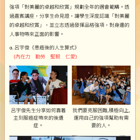
強項「對美麗的卓越和欣賞」規劃全年的週會範疇。透
過嘉賓講座，分享生命見證，讓學生深度認識「對美麗
的卓越和欣賞」，並立志透過發揮品格強項，對身邊的
人事物帶來正面的影響。
a. 呂宇俊《患癌後的人生算式》
(內在力 勤勞 堅毅 仁愛)
呂宇俊先生分享如何靠着
我們要克服困難,積極向上,
主刻服癌症帶來的後遺
運用自己的強項幫助有需
症。
要的人。