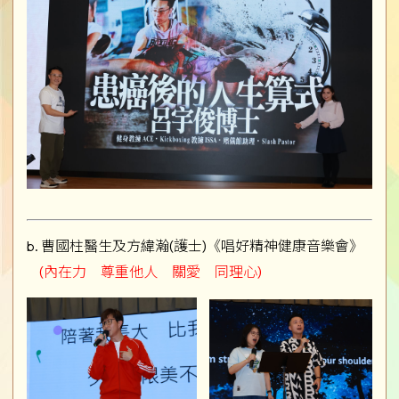
b. 曹國柱醫生及方緯瀚(護士)《唱好精神健康音樂會》
(內在力 尊重他人 關愛 同理心)