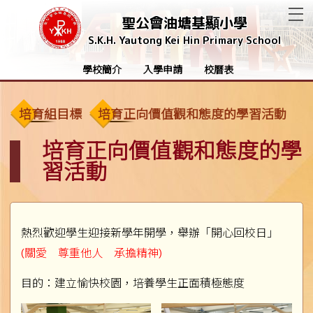
T
聖公會油塘基顯小學
S.K.H. Yautong Kei Hin Primary School
學校簡介
入學申請
校曆表
培育組目標
培育正向價值觀和態度的學習活動
培育正向價值觀和態度的學
習活動
熱烈歡迎學生迎接新學年開學，舉辦「開心回校日」
(關愛 尊重他人 承擔精神)
目的：建立愉快校園，培養學生正面積極態度