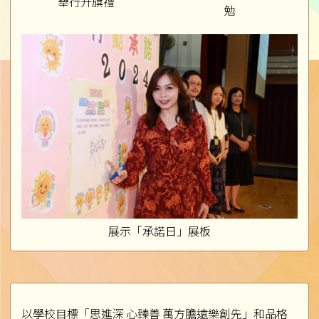
舉行升旗禮
勉
展示「承諾日」展板
以學校目標「思進深 心臻善 萬方膽遠樂創先」和品格