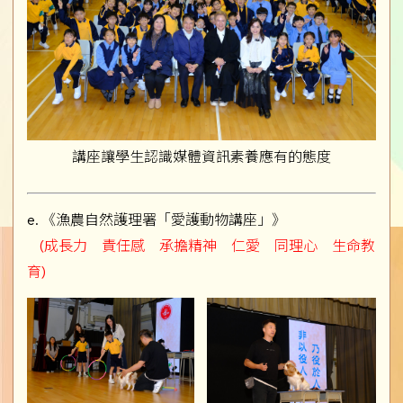
講座讓學生認識媒體資訊素養應有的態度
e. 《漁農自然護理署「愛護動物講座」》
(成長力 責任感 承擔精神 仁愛 同理心 生命教
育)