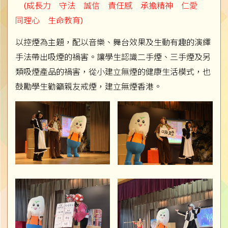
(成長力 守法 誠信 責任感 承擔精神 仁愛
同理心 生命教育)
以控煙為主題，配以音樂、舞台效果及生動有趣的演繹
手法帶出吸煙的禍害。讓學生認識二手煙、三手煙及另
類吸煙產品的禍害，從小建立無煙的健康生活模式，也
鼓勵學生勸籲親友戒煙，建立無煙香港。