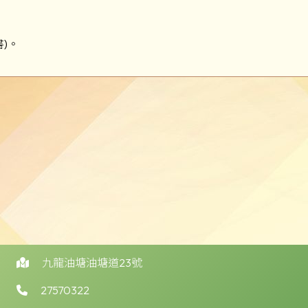
)。
九龍油塘油塘道23號
27570322