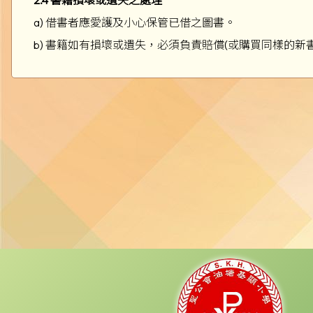
2.4 書籍損壞或遺失之處理
a) 借書者應愛護及小心保管已借之圖書。
b) 書籍如有損壞或遺失，必須負責賠償(或購買同樣的新書