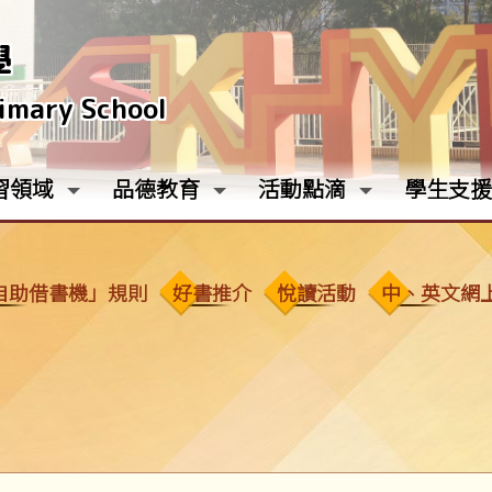
學
rimary School
習領域
品德教育
活動點滴
學生支援
自助借書機」規則
好書推介
悅讀活動
中、英文網