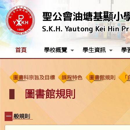
聖公會油塘基顯小
S.K.H. Yautong Kei Hin P
首頁
學校概覽
學生資訊
學
圖書科宗旨及目標
課程特色
圖書館規則
「
圖書館規則
一般規則