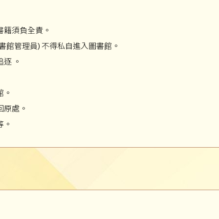
書籍須負全責。
書館管理員) 不得私自進入圖書館。
逐 。
館。
回原處。
等。