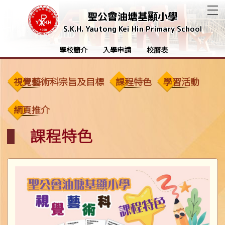
T
聖公會油塘基顯小學
S.K.H. Yautong Kei Hin Primary School
學校簡介
入學申請
校曆表
視覺藝術科宗旨及目標
課程特色
學習活動
網頁推介
課程特色