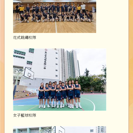
花式跳繩校隊
女子籃球校隊