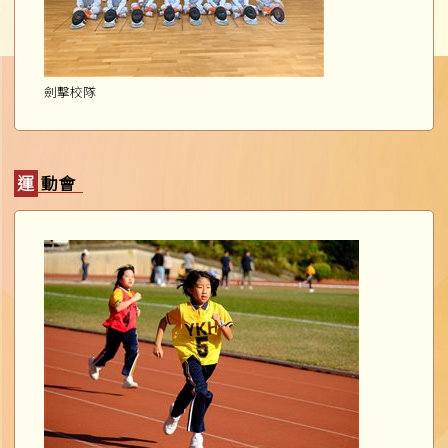
劍擊校隊
運動會