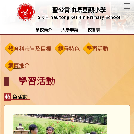
T
聖公會油塘基顯小學
S.K.H. Yautong Kei Hin Primary School
學校簡介
入學申請
校曆表
體育科宗旨及目標
課程特色
學習活動
網頁推介
學習活動
特色活動