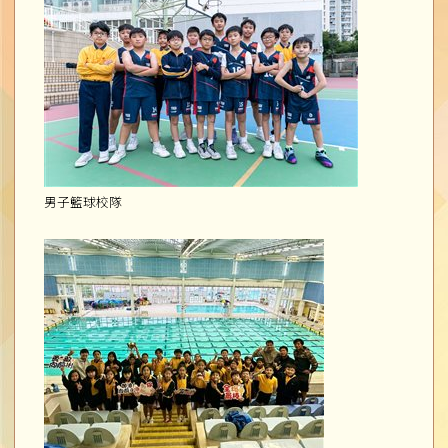
男子籃球校隊