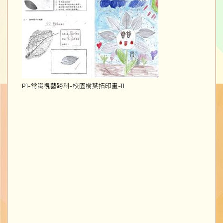
P1-常識視藝跨科-校園樹葉拓印畫-11