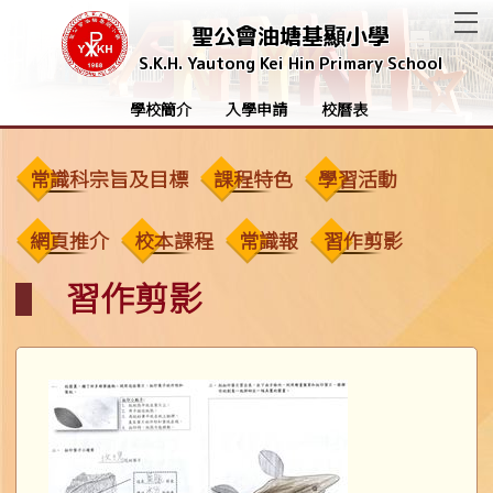
T
聖公會油塘基顯小學
S.K.H. Yautong Kei Hin Primary School
學校簡介
入學申請
校曆表
常識科宗旨及目標
課程特色
學習活動
網頁推介
校本課程
常識報
習作剪影
習作剪影