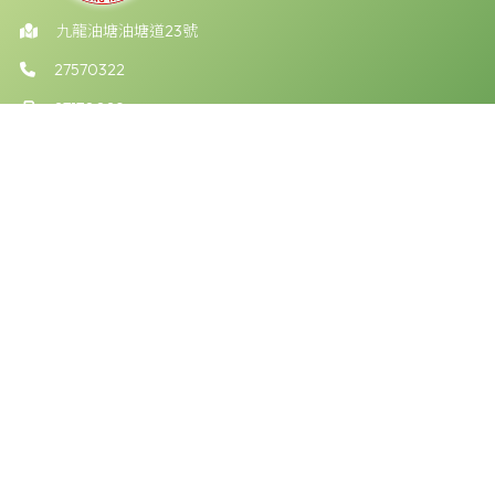
九龍油塘油塘道23號
27570322
27170029
ykh@skhykh.edu.hk
版權所有