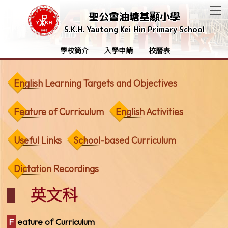
T
聖公會油塘基顯小學
S.K.H. Yautong Kei Hin Primary School
學校簡介
入學申請
校曆表
English Learning Targets and Objectives
Feature of Curriculum
English Activities
Useful Links
School-based Curriculum
Dictation Recordings
英文科
Feature of Curriculum