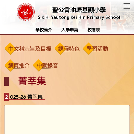
T
聖公會油塘基顯小學
S.K.H. Yautong Kei Hin Primary School
學校簡介
入學申請
校曆表
中文科宗旨及目標
課程特色
學習活動
網頁推介
中默錄音
菁莘集
2025-26 菁莘集