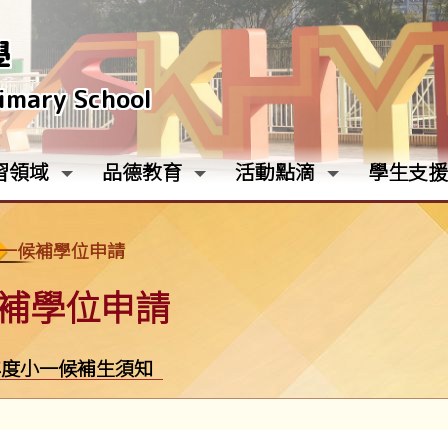
學
rimary School
習領域
品德教育
活動點滴
學生支援
一候補學位申請
補學位申請
27年度小一候補生須知