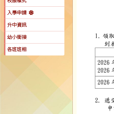
校服樣式
入學申請
升中資訊
幼小銜接
各班班相