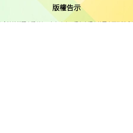
版權告示
公會油塘基顯小學所有。任何人士不得在未經本校同意下複製或
免責聲明
明示或默示之保證，並明確聲明不承擔因使用、誤用或依賴本網
或損害之責任。
私隱及資料保護
本校的私隱政策已載於每學年向家長發出的通告。
料（私隱）條例》的相關規定。如發現本網站資料被濫用，或懷