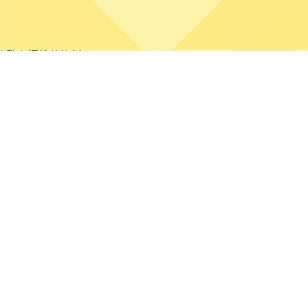
分發本網站的資料。
站任何資料而可能引致之任何直接、間接、附帶或相應損失
疑涉及非法行為，本校將立即聯絡有關執法機關。