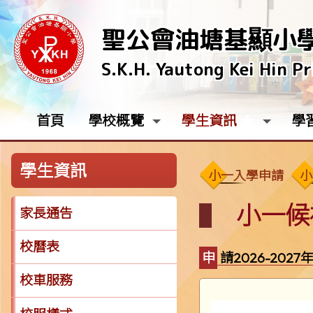
聖公會油塘基顯小
S.K.H. Yautong Kei Hin P
首頁
學校概覽
學生資訊
學
學生資訊
小一入學申請
小
小一候
家長通告
校曆表
申請2026-20
校車服務