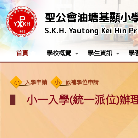
聖公會油塘基顯小
S.K.H. Yautong Kei Hin P
首頁
學校概覽
學生資訊
學
小一入學申請
小一候補學位申請
小一入學(統一派位)辦