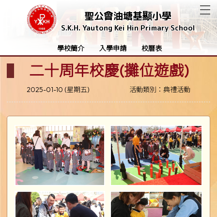
T
聖公會油塘基顯小學
S.K.H. Yautong Kei Hin Primary School
學校簡介
入學申請
校曆表
二十周年校慶(攤位遊戲)
2025-01-10 (星期五)
活動類別：典禮活動