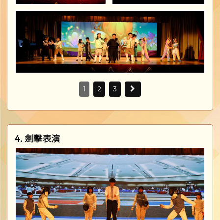
1
2
3
4. 劍擊表演