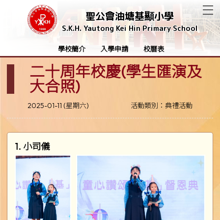
T
聖公會油塘基顯小學
S.K.H. Yautong Kei Hin Primary School
學校簡介
入學申請
校曆表
二十周年校慶(學生匯演及
大合照)
2025-01-11 (星期六)
活動類別：典禮活動
1. 小司儀