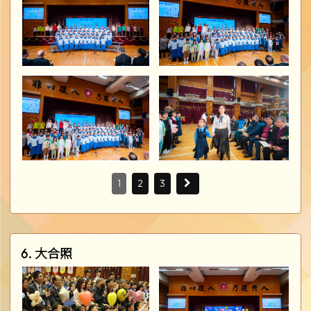
1
2
3
6. 大合照