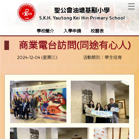
T
聖公會油塘基顯小學
S.K.H. Yautong Kei Hin Primary School
學校簡介
入學申請
校曆表
商業電台訪問(同途有心人)
2024-12-04 (星期三)
活動類別：學生培育