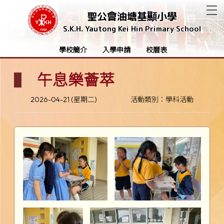
T
聖公會油塘基顯小學
S.K.H. Yautong Kei Hin Primary School
學校簡介
入學申請
校曆表
午息樂薈萃
2026-04-21 (星期二)
活動類別：學科活動