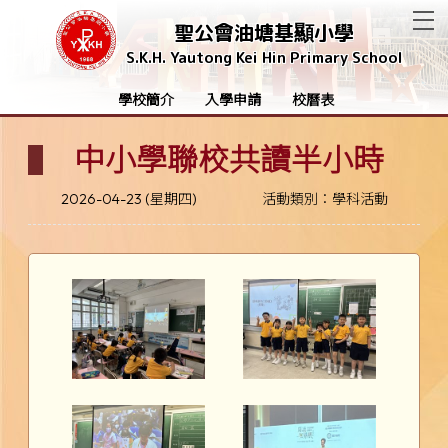
T
聖公會油塘基顯小學
S.K.H. Yautong Kei Hin Primary School
學校簡介
入學申請
校曆表
中小學聯校共讀半小時
2026-04-23 (星期四)
活動類別：學科活動