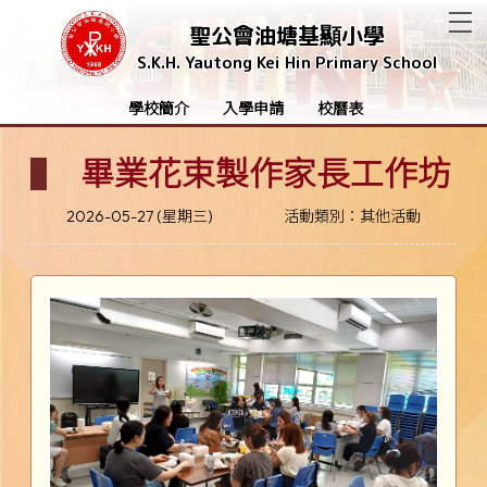
T
聖公會油塘基顯小學
S.K.H. Yautong Kei Hin Primary School
學校簡介
入學申請
校曆表
畢業花束製作家長工作坊
2026-05-27 (星期三)
活動類別：其他活動