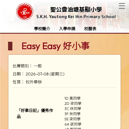
T
聖公會油塘基顯小學
S.K.H. Yautong Kei Hin Primary School
學校簡介
入學申請
校曆表
Easy Easy 好小事
比賽類別： 一般
日期： 2026-07-08 (星期三)
性質： 校外舉辦
1D 黃同學
2D 梁同學
3C 林同學
「好事日記」優秀作
3F 林同學
品
5E 梁同學
6A 張同學