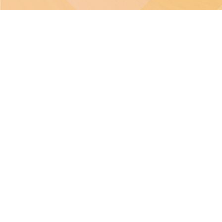
本網站之版權屬聖
本校不就本網站所載內容及資料之完整性及準確性作出任何
本校致力保障個人資料及私隱，並遵守《個人資