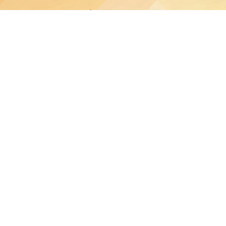
版權告示
公會油塘基顯小學所有。任何人士不得在未經本校同意下複製或
免責聲明
明示或默示之保證，並明確聲明不承擔因使用、誤用或依賴本網
或損害之責任。
私隱及資料保護
本校的私隱政策已載於每學年向家長發出的通告。
料（私隱）條例》的相關規定。如發現本網站資料被濫用，或懷
Powered by
Friendly Portal System
v
10.62