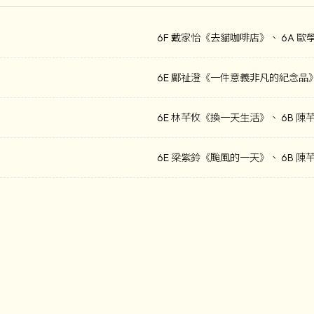
6F 戴家怡《去貓咖啡店》、 6A 
6E 鄺祉澄《一件意義非凡的紀念品
6E 林芊攸《換一天生活》、 6B 
6E 梁紫鈴《颱風的一天》、 6B 