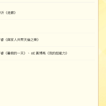
歐學沂《走廊》
》
陳芊睿《與家人共聚天倫之樂》
陳芊睿《暑假的一天》、 6E 黃博禹《我的超能力》