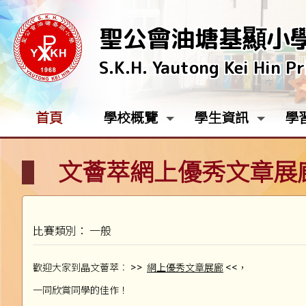
聖公會油塘基顯小
S.K.H. Yautong Kei Hin P
首頁
學校概覽
學生資訊
學
文薈萃網上優秀文章展
比賽類別： 一般
>>
<<
歡迎大家到晶文薈萃︰
網上優秀文章展廊
，
一同欣賞同學的佳作！