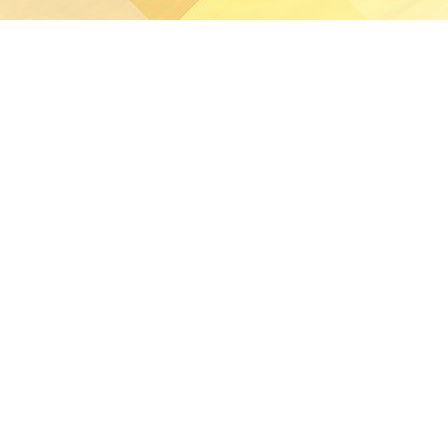
分發本網站的資料。
站任何資料而可能引致之任何直接、間接、附帶或相應損失
疑涉及非法行為，本校將立即聯絡有關執法機關。