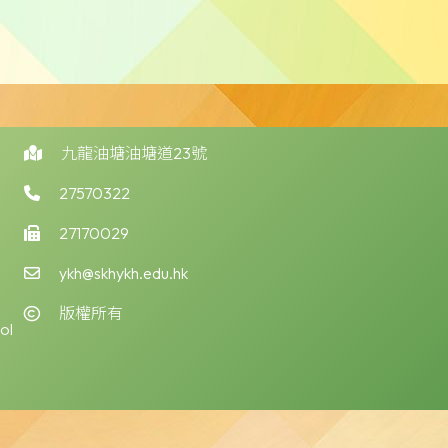
九龍油塘油塘道23號
27570322
27170029
ykh@skhykh.edu.hk
版權所有
ol