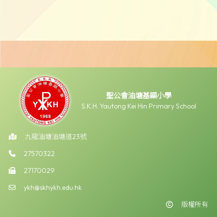
聖公會油塘基顯小學
S.K.H. Yautong Kei Hin Primary School
九龍油塘油塘道23號
27570322
27170029
ykh@skhykh.edu.hk
版權所有