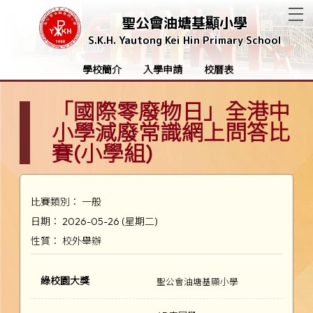
T
聖公會油塘基顯小學
S.K.H. Yautong Kei Hin Primary School
學校簡介
入學申請
校曆表
「國際零廢物日」全港中
小學減廢常識網上問答比
賽(小學組)
比賽類別： 一般
日期： 2026-05-26 (星期二)
性質： 校外舉辦
綠校園大獎
聖公會油塘基顯小學