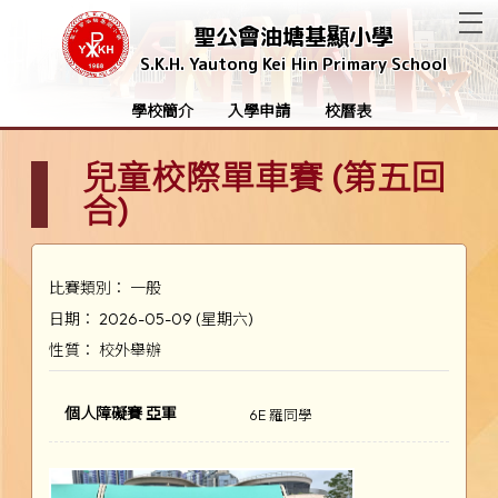
T
聖公會油塘基顯小學
S.K.H. Yautong Kei Hin Primary School
學校簡介
入學申請
校曆表
兒童校際單車賽 (第五回
合)
比賽類別： 一般
日期： 2026-05-09 (星期六)
性質： 校外舉辦
個人障礙賽 亞軍
6E 羅同學