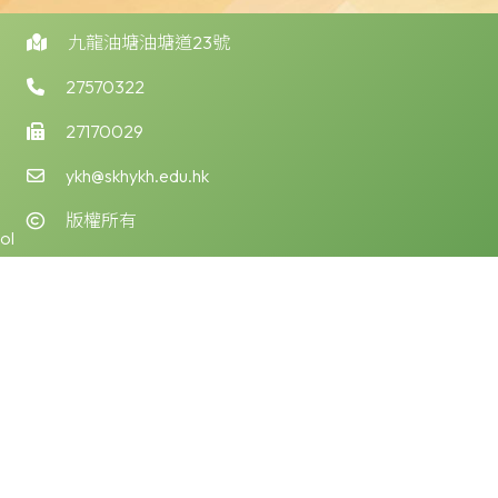
九龍油塘油塘道23號
27570322
27170029
ykh@skhykh.edu.hk
版權所有
ol
版權告示
公會油塘基顯小學所有。任何人士不得在未經本校同意下複製或