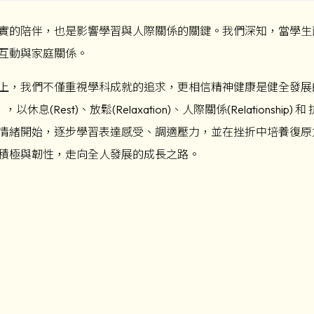
實的陪伴，也是影響學習與人際關係的關鍵。我們深知，當學生
互動與家庭關係。
上，我們不僅重視學科成就的追求，更相信精神健康是健全發展
休息(Rest)、放鬆(Relaxation)、人際關係(Relationship
情緒開始，逐步學習表達感受、調適壓力，並在挫折中培養復原
積極與韌性，走向全人發展的成長之路。