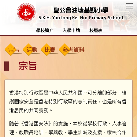
T
聖公會油塘基顯小學
S.K.H. Yautong Kei Hin Primary School
學校簡介
入學申請
校曆表
宗旨
活動
比賽
參考資料
宗旨
香港特別行政區是中華人民共和國不可分離的部分。維
護國家安全是香港特別行政區的憲制責任，也是所有香
港居民的共同義務。
隨著《香港國安法》的實施，本校從學校行政、人事管
理、教職員培訓、學與教、學生訓輔及支援、家校合作