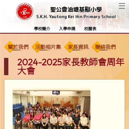
T
聖公會油塘基顯小學
S.K.H. Yautong Kei Hin Primary School
學校簡介
入學申請
校曆表
關於我們
活動相片集
家長資訊
聯絡我們
2024-2025家長教師會周年
大會