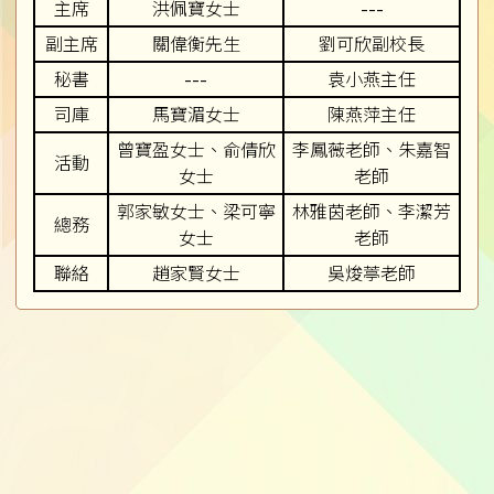
主席
洪佩寶女士
---
副主席
關偉衡先生
劉可欣副校長
秘書
---
袁小燕主任
司庫
馬寶湄女士
陳燕萍主任
曾寶盈女士、俞倩欣
李鳳薇老師、朱嘉智
活動
女士
老師
郭家敏女士、梁可寧
林雅茵老師、李潔芳
總務
女士
老師
聯絡
趙家賢女士
吳焌葶老師