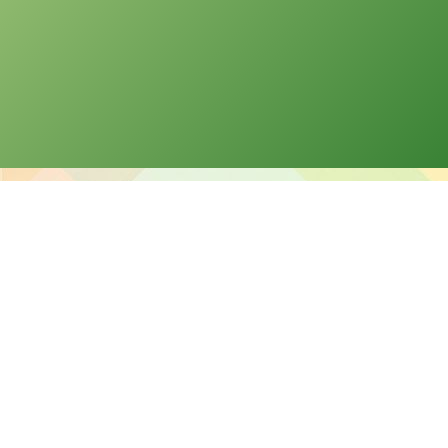
版權告示
本網站之版權屬聖公會油塘基顯小學所有。任何人士不得在未經
本校同意下複製或分發本網站的資料。
免責聲明
本校不就本網站所載內容及資料之完整性及準確性作出任何明示
或默示之保證，並明確聲明不承擔因使用、誤用或依賴本網站任