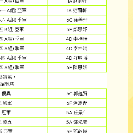
 A組) 亞軍
1A范爾軒
一 A組) 亞軍
1A 范爾軒
六 A組) 季軍
6C 徐善珩
 B組) 亞軍
5F 鄒思妤
 A組) 季軍
4D 李梓晴
 A組) 季軍
4D 李梓晴
四 A組) 季軍
4D 莊喻博
 A組) 季軍
4E 陳恩妍
 蔡詩藍，
 羅珮慈
 優異
6C 郭蘊賢
米 殿軍
6F 潘雋鏗
 冠軍
5A 丘景仁
米 優異
5A 鄧泓羲
 亞軍
5F 鄧敬燁