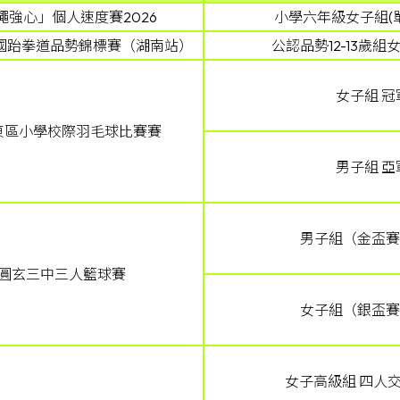
繩強心」個人速度賽2026
小學六年級女子組(單
全國跆拳道品勢錦標賽（湖南站）
公認品勢12-13歲組
女子組 冠
東區小學校際羽毛球比賽賽
男子組 亞
男子組（金盃賽
圓玄三中三人籃球賽
女子組（銀盃賽
女子高級組 四人交