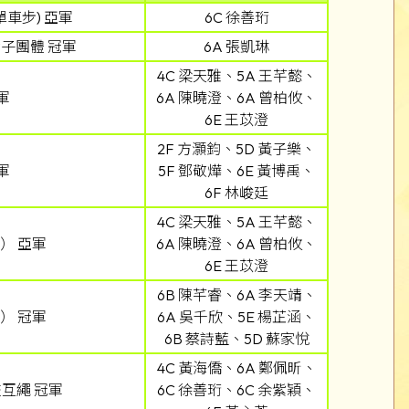
車步) 亞軍
6C 徐善珩
女子團體 冠軍
6A 張凱琳
4C 梁天雅、5A 王芊懿、
軍
6A 陳曉澄、6A 曾柏攸、
6E 王苡澄
2F 方灝鈞、5D 黃子樂、
軍
5F 鄧敬燁、6E 黃博禹、
6F 林峻廷
4C 梁天雅、5A 王芊懿、
） 亞軍
6A 陳曉澄、6A 曾柏攸、
6E 王苡澄
6B 陳芊睿、6A 李天靖、
） 冠軍
6A 吳千欣、5E 楊芷涵、
6B 蔡詩藍、5D 蘇家悅
4C 黃海僑、6A 鄭佩昕、
互繩 冠軍
6C 徐善珩、6C 余紫穎、