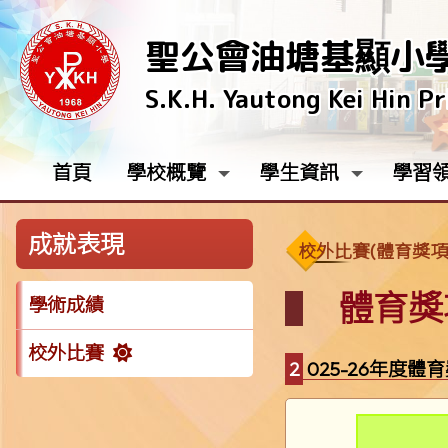
聖公會油塘基顯小
S.K.H. Yautong Kei Hin P
首頁
學校概覽
學生資訊
學習
成就表現
校外比賽(體育獎項
體育獎
學術成績
校外比賽
2025-26年度體