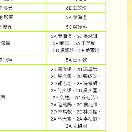
 優異
6E 王苡澄
跑 殿軍
5A 葉海澄
米 優異
5C 吳詠琳
5A 葉海澄，5C 吳詠琳，
體優異
5E 蕭 晴，5A 王芊懿，
5D 吳姵妍，5E 戴爾晴
 冠軍
5A 王芊懿
2B 郭浚鏘、2B 馮卓謙、
2C 張亦霆、2C 張成浚、
2D 胡志培、2E 冼傲朗、
2F 何奕輝、2D 吳奕匡、
冠軍
2F 文 逸、2C 丘皓弘、
2A 陸鈞陽、2C 侯兆恒、
2D 林雋叡、2E 林浩權、
2A 林天睿、2A 李栢諺、
2A 陸麒羽