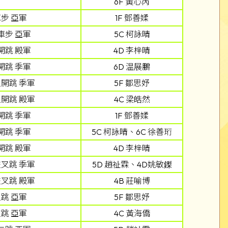
6F 黃心芮
步 亞軍
1F 鄧善媃
車步 亞軍
5C 柯詠晴
開跳 殿軍
4D 李梓晴
開跳 季軍
6D 温展鵬
開跳 季軍
5F 鄒思妤
開跳 殿軍
4C 梁皓然
開跳 季軍
1F 鄧善媃
開跳 季軍
5C 柯詠晴、6C 徐善珩
開跳 殿軍
4D 李梓晴
叉跳 季軍
5D 趙祉霖、4D姚敏鏫
叉跳 殿軍
4B 莊喻博
跳 亞軍
5F 鄒思妤
跳 亞軍
4C 黃海僑