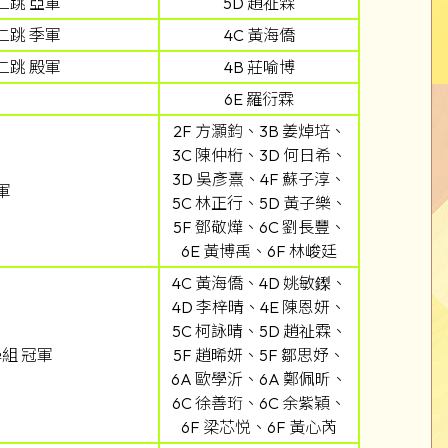
二跳 亞軍
5D 趙祉霖
二跳 季軍
4C 黃海僑
二跳 殿軍
4B 莊喻博
6E 羅衍霖
2F 方灝鈞、3B 姜焯培、
3C 陳仲桁、3D 何日希、
3D 吳彥熹、4F 蘇子淳、
軍
5C 林正行、5D 黃子樂、
5F 鄧敬燁、6C 劉長豐、
6E 黃博禹、6F 林峻廷
4C 黃海僑、4D 姚敏鏫、
4D 李梓晴、4E 陳恩妍、
5C 柯詠晴、5D 趙祉霖、
組 冠軍
5F 趙晞妍、5F 鄒思妤、
6A 歐學沂、6A 鄭佩昕、
6C 徐善珩、6C 余紫穎、
6F 梁芯悦、6F 黃心芮