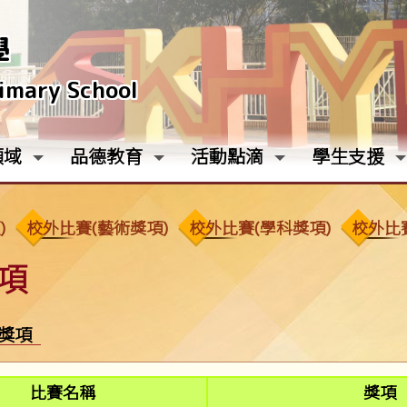
學
rimary School
領域
品德教育
活動點滴
學生支援
)
校外比賽(藝術獎項)
校外比賽(學科獎項)
校外比
項
育獎項
比賽名稱
獎項