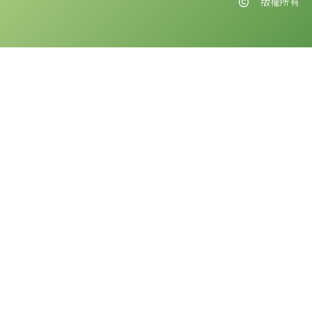
版權所有
版權告示
本網站之版權屬聖公會油塘基顯小學所有。任何人士不得在未經