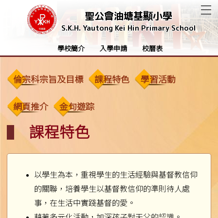
T
聖公會油塘基顯小學
S.K.H. Yautong Kei Hin Primary School
學校簡介
入學申請
校曆表
倫宗科宗旨及目標
課程特色
學習活動
網頁推介
金句遊踪
課程特色
以學生為本，重視學生的生活經驗與基督教信仰
的關聯，培養學生以基督教信仰的準則待人處
事，在生活中實踐基督的愛。
藉著多元化活動，加深孩子對天父的認識。