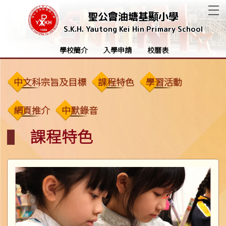
T
聖公會油塘基顯小學
S.K.H. Yautong Kei Hin Primary School
學校簡介
入學申請
校曆表
中文科宗旨及目標
課程特色
學習活動
網頁推介
中默錄音
課程特色