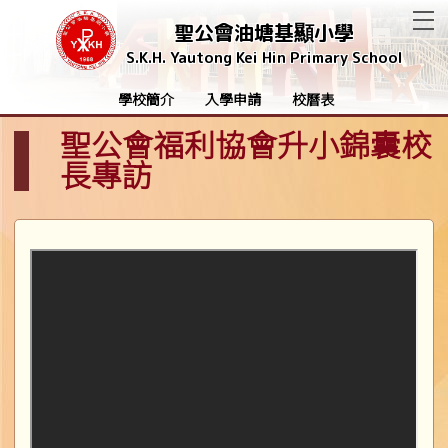
T
聖公會油塘基顯小學
S.K.H. Yautong Kei Hin Primary School
學校簡介
入學申請
校曆表
聖公會福利協會升小錦囊校
長專訪