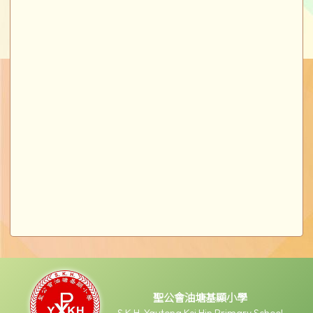
聖公會油塘基顯小學